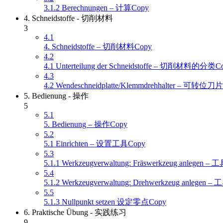
3.1.2 Berechnungen – 计算Copy
4. Schneidstoffe - 切削材料
3
4.1
4. Schneidstoffe – 切削材料Copy
4.2
4.1 Unterteilung der Schneidstoffe – 切削材料的分类C
4.3
4.2 Wendeschneidplatte/Klemmdrehhalter – 可转位
5. Bedienung - 操作
5
5.1
5. Bedienung – 操作Copy
5.2
5.1 Einrichten – 设置工具Copy
5.3
5.1.1 Werkzeugverwaltung: Fräswerkzeug anle
5.4
5.1.2 Werkzeugverwaltung: Drehwerkzeug an
5.5
5.1.3 Nullpunkt setzen 设定零点Copy
6. Praktische Übung - 实践练习
9