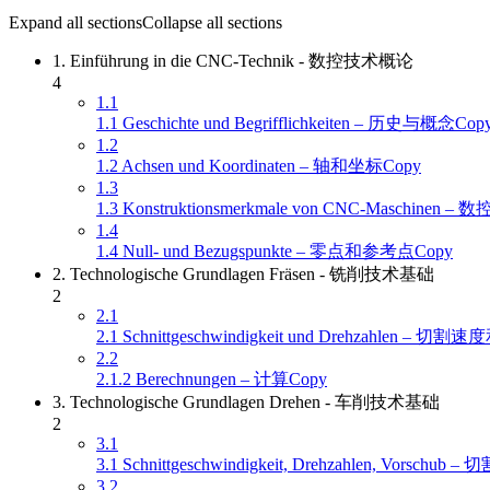
Expand all sections
Collapse all sections
1. Einführung in die CNC-Technik - 数控技术概论
4
1.1
1.1 Geschichte und Begrifflichkeiten – 历史与概念Cop
1.2
1.2 Achsen und Koordinaten – 轴和坐标Copy
1.3
1.3 Konstruktionsmerkmale von CNC-Maschin
1.4
1.4 Null- und Bezugspunkte – 零点和参考点Copy
2. Technologische Grundlagen Fräsen - 铣削技术基础
2
2.1
2.1 Schnittgeschwindigkeit und Drehzahlen – 切割
2.2
2.1.2 Berechnungen – 计算Copy
3. Technologische Grundlagen Drehen - 车削技术基础
2
3.1
3.1 Schnittgeschwindigkeit, Drehzahlen, Vorsc
3.2