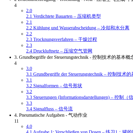
4
2.0
2.1 Verdichtete Bauarten – 压缩机类型
2.1
2.2 Kühlung und Wasserabscheidung – 冷却和水分离
2.2
2.3 Trocknungsverfahren – 干燥过程
2.3
2.4 Druckluftnetz – 压缩空气管网
3. Grundbegriffe der Steuerungstechnik - 控制技术的基本概
4
3.0
3.1 Grundbegriffe der Steuerungstechnik – 控
3.1
3.2 Signalformen – 信号形状
3.2
3.3 Steuerungen (Informationsdarstellungen) –
3.3
3.4 Signalfluss – 信号流
4. Pneumatische Aufgaben - 气动作业
11
4.0
4.1 Aufgabe 1: Verschließen von Dosen – 练习1：