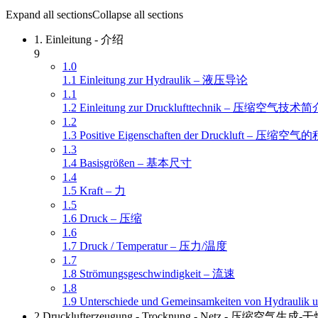
Expand all sections
Collapse all sections
1. Einleitung - 介绍
9
1.0
1.1 Einleitung zur Hydraulik – 液压导论
1.1
1.2 Einleitung zur Drucklufttechnik – 压缩空气技术简
1.2
1.3 Positive Eigenschaften der Druckluft – 压缩
1.3
1.4 Basisgrößen – 基本尺寸
1.4
1.5 Kraft – 力
1.5
1.6 Druck – 压缩
1.6
1.7 Druck / Temperatur – 压力/温度
1.7
1.8 Strömungsgeschwindigkeit – 流速
1.8
1.9 Unterschiede und Gemeinsamkeiten von Hydr
2 Drucklufterzeugung - Trocknung - Netz - 压缩空气生成