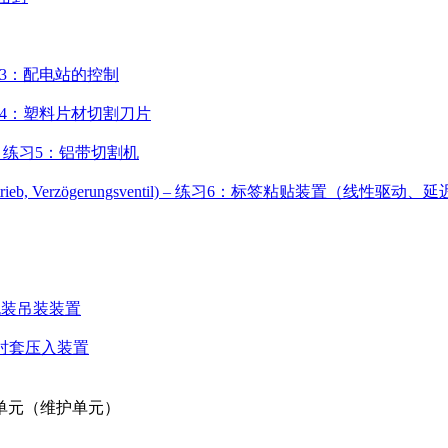
ion – 练习3：配电站的控制
afel – 练习4：塑料片材切割刀片
reifen – 练习5：铝带切割机
n (Linearantrieb, Verzögerungsventil) – 练习6：标签粘贴装置（线性驱动
练习9：包装吊装装置
 练习10衬套压入装置
 - 任务处理单元（维护单元）