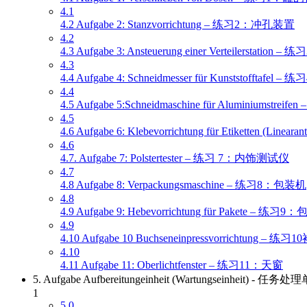
4.1
4.2 Aufgabe 2: Stanzvorrichtung – 练习2：冲孔装置
4.2
4.3 Aufgabe 3: Ansteuerung einer Verteilerstat
4.3
4.4 Aufgabe 4: Schneidmesser für Kunststofft
4.4
4.5 Aufgabe 5:Schneidmaschine für Aluminiumst
4.5
4.6 Aufgabe 6: Klebevorrichtung für Etikette
4.6
4.7. Aufgabe 7: Polstertester – 练习 7：内饰测试仪
4.7
4.8 Aufgabe 8: Verpackungsmaschine – 练习8：包装机
4.8
4.9 Aufgabe 9: Hebevorrichtung für Pakete – 
4.9
4.10 Aufgabe 10 Buchseneinpressvorrichtung –
4.10
4.11 Aufgabe 11: Oberlichtfenster – 练习11：天窗
5. Aufgabe Aufbereitungeinheit (Wartungseinheit)
1
5.0