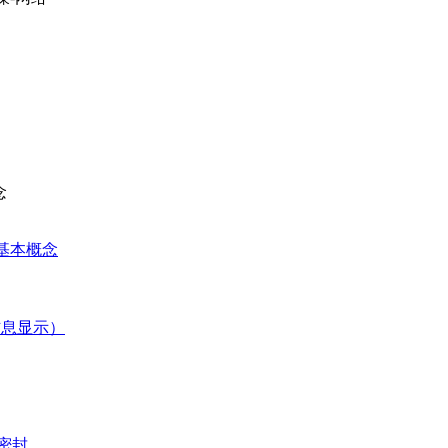
念
制技术的基本概念
 控制（信息显示）
罐的密封