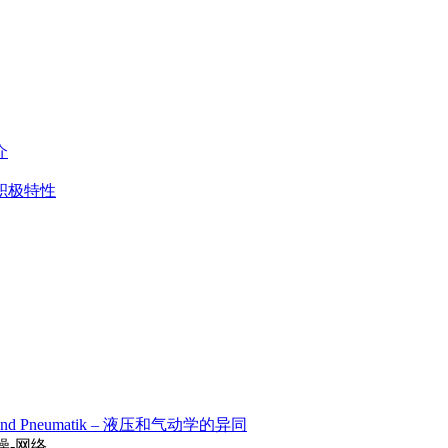
介
空气的积极特性
aulik und Pneumatik – 液压和气动学的异同
-干燥-网络