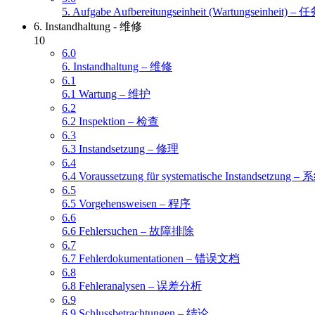
5. Aufgabe Aufbereitungseinheit (Wartungsei
6. Instandhaltung - 维修
10
6.0
6. Instandhaltung – 维修
6.1
6.1 Wartung – 维护
6.2
6.2 Inspektion – 检查
6.3
6.3 Instandsetzung – 修理
6.4
6.4 Voraussetzung für systematische Instandse
6.5
6.5 Vorgehensweisen – 程序
6.6
6.6 Fehlersuchen – 故障排除
6.7
6.7 Fehlerdokumentationen – 错误文档
6.8
6.8 Fehleranalysen – 误差分析
6.9
6.9 Schlussbetrachtungen – 结论