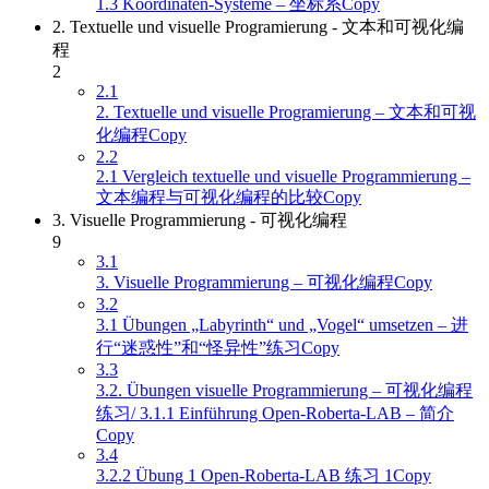
1.3 Koordinaten-Systeme – 坐标系Copy
2. Textuelle und visuelle Programierung - 文本和可视化编
程
2
2.1
2. Textuelle und visuelle Programierung – 文本和可视
化编程Copy
2.2
2.1 Vergleich textuelle und visuelle Programmierung –
文本编程与可视化编程的比较Copy
3. Visuelle Programmierung - 可视化编程
9
3.1
3. Visuelle Programmierung – 可视化编程Copy
3.2
3.1 Übungen „Labyrinth“ und „Vogel“ umsetzen – 进
行“迷惑性”和“怪异性”练习Copy
3.3
3.2. Übungen visuelle Programmierung – 可视化编程
练习/ 3.1.1 Einführung Open-Roberta-LAB – 简介
Copy
3.4
3.2.2 Übung 1 Open-Roberta-LAB 练习 1Copy