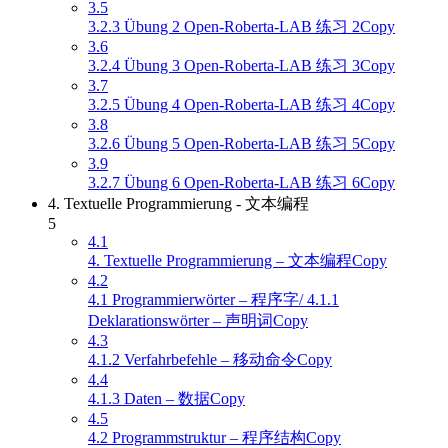
3.5
3.2.3 Übung 2 Open-Roberta-LAB 练习 2Copy
3.6
3.2.4 Übung 3 Open-Roberta-LAB 练习 3Copy
3.7
3.2.5 Übung 4 Open-Roberta-LAB 练习 4Copy
3.8
3.2.6 Übung 5 Open-Roberta-LAB 练习 5Copy
3.9
3.2.7 Übung 6 Open-Roberta-LAB 练习 6Copy
4. Textuelle Programmierung - 文本编程
5
4.1
4. Textuelle Programmierung – 文本编程Copy
4.2
4.1 Programmierwörter – 程序字/ 4.1.1
Deklarationswörter – 声明词Copy
4.3
4.1.2 Verfahrbefehle – 移动命令Copy
4.4
4.1.3 Daten – 数据Copy
4.5
4.2 Programmstruktur – 程序结构Copy