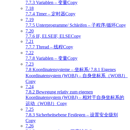
7.7.3 Variablen – 变量Copy
7.18
7.7.4 Timer – 定时器Copy
7.19
7.7.5 Unterprogramme/ Schleifen – 子程序/循环Copy
7.20
7.7.6 IF, ELSEIF, ELSECopy
7.21
7.7.7 Thread – 线程Copy
7.22
7.7.8 Variablen – 变量Copy
7.23
7.8 Koordinatensysteme – 坐标系/ 7.8.1 Eigenes
Koordinatensystem (WOBJ) – 自身坐标系（WOBJ）
Copy
7.24
7.8.2 Bewegung relativ zum eigenen
Koordinatensystem (WOBJ) – 相对于自身坐标系的
运动（WOBJ）Copy
7.25
7.8.3 Sicherheitsebene Festlegen – 设置安全级别
Copy
7.26