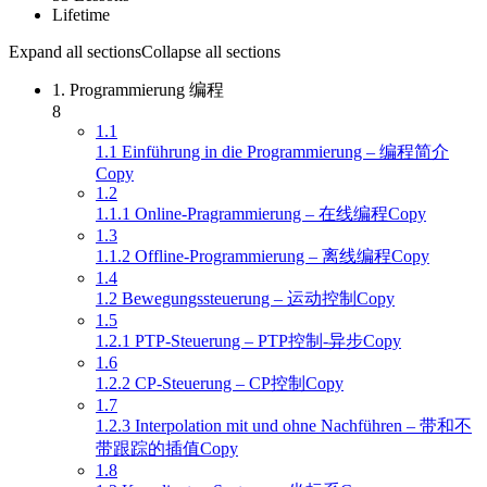
Lifetime
Expand all sections
Collapse all sections
1. Programmierung 编程
8
1.1
1.1 Einführung in die Programmierung – 编程简介
Copy
1.2
1.1.1 Online-Pragrammierung – 在线编程Copy
1.3
1.1.2 Offline-Programmierung – 离线编程Copy
1.4
1.2 Bewegungssteuerung – 运动控制Copy
1.5
1.2.1 PTP-Steuerung – PTP控制-异步Copy
1.6
1.2.2 CP-Steuerung – CP控制Copy
1.7
1.2.3 Interpolation mit und ohne Nachführen – 带和不
带跟踪的插值Copy
1.8