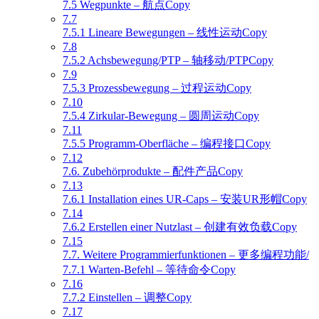
7.5 Wegpunkte – 航点Copy
7.7
7.5.1 Lineare Bewegungen – 线性运动Copy
7.8
7.5.2 Achsbewegung/PTP – 轴移动/PTPCopy
7.9
7.5.3 Prozessbewegung – 过程运动Copy
7.10
7.5.4 Zirkular-Bewegung – 圆周运动Copy
7.11
7.5.5 Programm-Oberfläche – 编程接口Copy
7.12
7.6. Zubehörprodukte – 配件产品Copy
7.13
7.6.1 Installation eines UR-Caps – 安装UR形帽Copy
7.14
7.6.2 Erstellen einer Nutzlast – 创建有效负载Copy
7.15
7.7. Weitere Programmierfunktionen – 更多编程功能/
7.7.1 Warten-Befehl – 等待命令Copy
7.16
7.7.2 Einstellen – 调整Copy
7.17