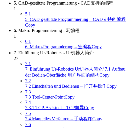
5. CAD-gestützte Programmierung - CAD支持的编程
1
5.1
5. CAD-gestützte Programmierung – CAD支持的编程
Copy
6. Makro-Programmierung - 宏编程
1
6.1
6. Makro-Programmierung – 宏编程Copy
7. Einführung Ur-Robotics - Ur机器人简介
27
7.1
7. Einführung Ur-Robotics Ur机器人简介/ 7.1 Aufbau
der Bedien-Oberfläche 用户界面的结构Copy
7.2
7.2 Einschalten und Bedienen – 打开并操作Copy
7.3
7.3 Tool-Center-PointCopy
7.4
7.3.1 TCP-Assistent – TCP向导Copy
7.5
7.4 Manuelles Verfahren – 手动程序Copy
7.6