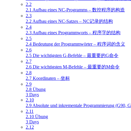
2.2
2.1 Aufbau eines NC-Programms – 数控程序的构造
2.3
2.2 Aufbau eines NC-Satzes – NC记录的结构
2.4
2.3 Aufbau eines Programmworts – 程序字的结构
2.5
2.4 Bedeutung der Programmwörter – 程序词的含义
2.6
2.5 Die wichtigsten G-Befehle – 最重要的G命令
2.7
2.6 Die wichtigsten M-Befehle – 最重要的M命令
2.8
2.7 Koordinaten – 坐标
2.9
2.8 Übung
3 Days
2.10
2.9 Absolute und inkrementale Programmierun
2.11
2.10 Übung
3 Days
2.12