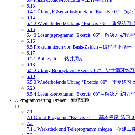
6.13
6.4.1 Übung Fräserradiuskorrektur “Exercis_0
6.14
6.4.2 Wiederholende Übung “Exercis_06” – 重复练
6.15
6.4.3 Lösungsprogramm “Exercis_06” – 解决方案程
6.16
6.5 Programmieren von Basis-Zyklen – 编程基本循环
6.17
6.5.1 Bohrzyklen – 钻井周期
6.18
6.5.2 Übung Bohrzyklen “Exercis_07” – 钻井循环
6.19
6.5.3 Wiederholende Übung “Exercis_08” – 重复练
6.20
6.5.4 Lösungsprogramm “Exercis_08” – 解决方案程
7. Programmierung Drehen - 编程车削
13
7.1
7.1 Grund-Programm “Exercis_01” – 基本程序“练习-0
7.2
7.1.1 Werkstück und Teileprogramm anlegen 