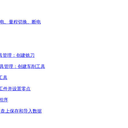
alten – 通电、量程切换、断电
gen – 工具管理：创建铣刀
legen – 工具管理：创建车削工具
序的工具
en – 刮伤工件并设置零点
运行程序
esen – 在U盘上保存和导入数据