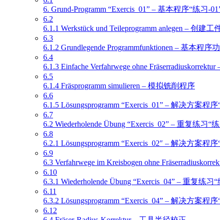
6. Grund-Programm “Exercis_01” – 基本程序“练习-01
6.2
6.1.1 Werkstück und Teileprogramm anlegen 
6.3
6.1.2 Grundlegende Programmfunktionen – 基本程序
6.4
6.1.3 Einfache Verfahrwege ohne Fräserradi
6.5
6.1.4 Fräsprogramm simulieren – 模拟铣削程序
6.6
6.1.5 Lösungsprogramm “Exercis_01” – 解决方案程
6.7
6.2 Wiederholende Übung “Exercis_02” – 重复练习“
6.8
6.2.1 Lösungsprogramm “Exercis_02″ – 解决方案程
6.9
6.3 Verfahrwege im Kreisbogen ohne Fräs
6.10
6.3.1 Wiederholende Übung “Exercis_04” – 重复练
6.11
6.3.2 Lösungsprogramm “Exercis_04” – 解决方案程
6.12
6.4 Fräser-Radius-Korrektur – 工具半径校正