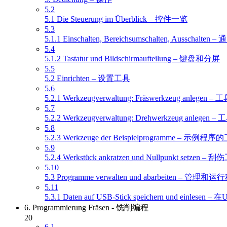
5.2
5.1 Die Steuerung im Überblick – 控件一览
5.3
5.1.1 Einschalten, Bereichsumschalten, Aussch
5.4
5.1.2 Tastatur und Bildschirmaufteilung – 键盘和分屏
5.5
5.2 Einrichten – 设置工具
5.6
5.2.1 Werkzeugverwaltung: Fräswerkzeug anle
5.7
5.2.2 Werkzeugverwaltung: Drehwerkzeug an
5.8
5.2.3 Werkzeuge der Beispielprogramme – 示例程
5.9
5.2.4 Werkstück ankratzen und Nullpunkt setz
5.10
5.3 Programme verwalten und abarbeiten – 管理和
5.11
5.3.1 Daten auf USB-Stick speichern und einl
6. Programmierung Fräsen - 铣削编程
20
6.1