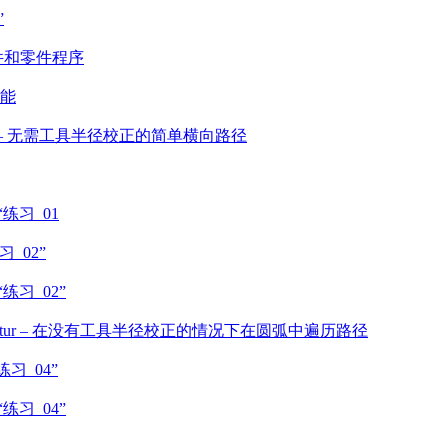
”
– 创建工件和零件程序
功能
uskorrektur – 无需工具半径校正的简单横向路径
序“练习_01
练习_02”
序“练习_02”
erradiuskorrektur – 在没有工具半径校正的情况下在圆弧中遍历路径
习“练习_04”
序“练习_04”