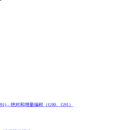
g (G90, G91) – 绝对和增量编程（G90、G91）