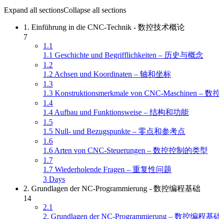
Expand all sections
Collapse all sections
1. Einführung in die CNC-Technik - 数控技术概论
7
1.1
1.1 Geschichte und Begrifflichkeiten – 历史与概念
1.2
1.2 Achsen und Koordinaten – 轴和坐标
1.3
1.3 Konstruktionsmerkmale von CNC-Maschin
1.4
1.4 Aufbau und Funktionsweise – 结构和功能
1.5
1.5 Null- und Bezugspunkte – 零点和参考点
1.6
1.6 Arten von CNC-Steuerungen – 数控控制的类型
1.7
1.7 Wiederholende Fragen – 重复性问题
3 Days
2. Grundlagen der NC-Programmierung - 数控编程基础
14
2.1
2. Grundlagen der NC-Programmierung – 数控编程基