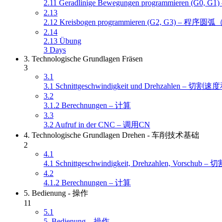
2.11 Geradlinige Bewegungen programmieren 
2.13
2.12 Kreisbogen programmieren (G2, G3) – 程序
2.14
2.13 Übung
3 Days
3. Technologische Grundlagen Fräsen
3
3.1
3.1 Schnittgeschwindigkeit und Drehzahlen – 切割
3.2
3.1.2 Berechnungen – 计算
3.3
3.2 Aufruf in der CNC – 调用CN
4. Technologische Grundlagen Drehen - 车削技术基础
2
4.1
4.1 Schnittgeschwindigkeit, Drehzahlen, Vorsch
4.2
4.1.2 Berechnungen – 计算
5. Bedienung - 操作
11
5.1
5. Bedienung – 操作